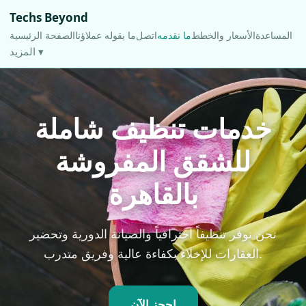
Techs Beyond
المساعدة
الأسعار والخطط
ما نقدمه
اتصل
ما يقوله عملاؤنا
الصفحة الرئيسية
المزيد ▾
خدمات تنظيف شاملة
للشقق المفروشة
بالقاهرة
نحن نوفر تنظيفاً احترافياً والصيانة الدورية وتحضير
العقارات للإخلاء بكفاءة عالية وفريق متدرب.
احجز الآن