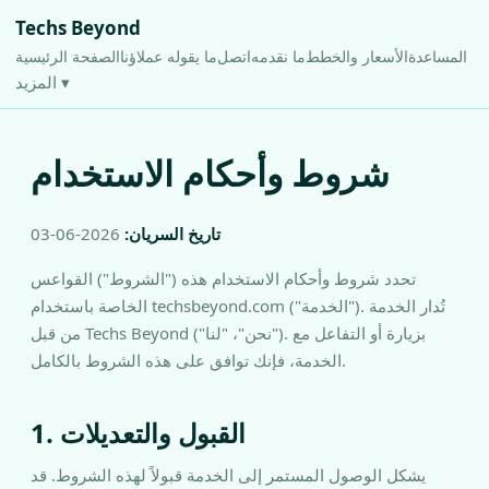
Techs Beyond
المساعدة
الأسعار والخطط
ما نقدمه
اتصل
ما يقوله عملاؤنا
الصفحة الرئيسية
المزيد ▾
شروط وأحكام الاستخدام
تاريخ السريان:
2026-06-03
تحدد شروط وأحكام الاستخدام هذه ("الشروط") القواعس
الخاصة باستخدام techsbeyond.com ("الخدمة"). تُدار الخدمة
من قبل Techs Beyond ("نحن"، "لنا"). بزيارة أو التفاعل مع
الخدمة، فإنك توافق على هذه الشروط بالكامل.
1. القبول والتعديلات
يشكل الوصول المستمر إلى الخدمة قبولاً لهذه الشروط. قد