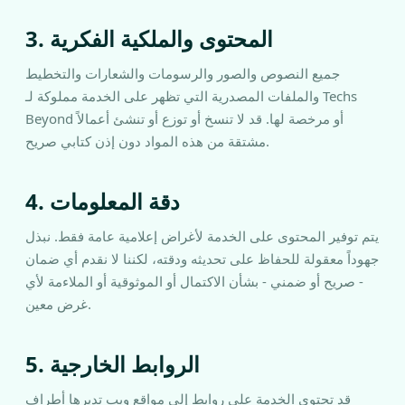
3. المحتوى والملكية الفكرية
جميع النصوص والصور والرسومات والشعارات والتخطيط
والملفات المصدرية التي تظهر على الخدمة مملوكة لـ Techs
Beyond أو مرخصة لها. قد لا تنسخ أو توزع أو تنشئ أعمالاً
مشتقة من هذه المواد دون إذن كتابي صريح.
4. دقة المعلومات
يتم توفير المحتوى على الخدمة لأغراض إعلامية عامة فقط. نبذل
جهوداً معقولة للحفاظ على تحديثه ودقته، لكننا لا نقدم أي ضمان
- صريح أو ضمني - بشأن الاكتمال أو الموثوقية أو الملاءمة لأي
غرض معين.
5. الروابط الخارجية
قد تحتوي الخدمة على روابط إلى مواقع ويب تديرها أطراف